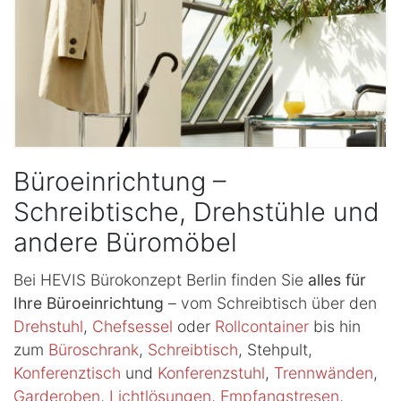
Büroeinrichtung –
Schreibtische, Drehstühle und
andere Büromöbel
Bei HEVIS Bürokonzept Berlin finden Sie
alles für
Ihre Büroeinrichtung
– vom Schreibtisch über den
Drehstuhl
,
Chefsessel
oder
Rollcontainer
bis hin
zum
Büroschrank
,
Schreibtisch
, Stehpult,
Konferenztisch
und
Konferenzstuhl
,
Trennwänden
,
Garderoben
,
Lichtlösungen
,
Empfangstresen
,