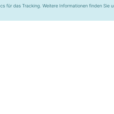
s für das Tracking. Weitere Informationen finden Sie 
rostuhl, Konferenzstuhl
sberger
lässt sich vom Chefsessel bis zum Konferenzstu
gn sind kein Widerspruch beim
Drehstuhl Diagon
. Die V
 hochwertige
Girsberger Diagon Chefsessel
Stuhlprogramms
. Der
ie
hohe Rückenlehne
mit
r schlanken Silhouette ist
e Lederbezüge zeichnen