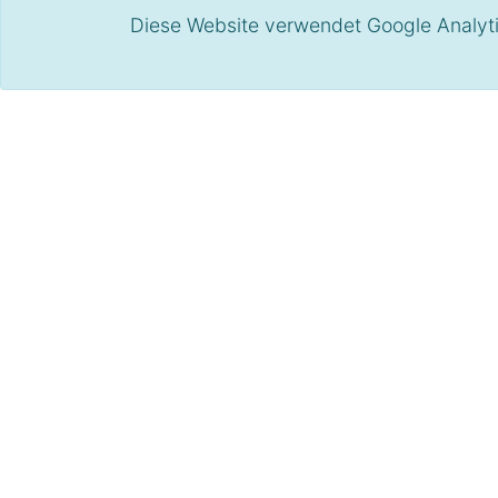
Diese Website verwendet Google Analytic
Girsberger Diagon Bü
Mit der
Bürostuhl-Serie Diagon
von
Gir
zugleich einrichten.
Hohe Funktionalität und elegantes Desi
wie immer überdurchschnittlich.
Der
Diagon Executive
versteht sich als
Luxusausführung innerhalb des
Diagon-
Bürostuhl Executive
ist geprägt durch d
höhenverstellbarer
Kopfstütze
. Trotz de
die Polsterung besonders weich und di