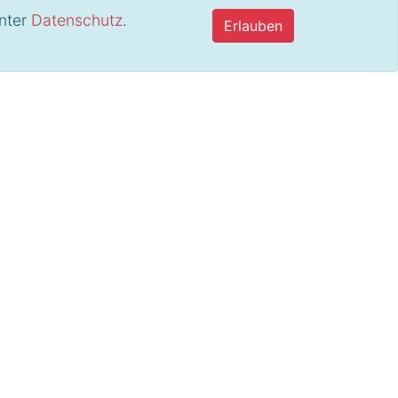
unter
Datenschutz
.
Erlauben
hl das Büro markant und elegant
erarbeitungsqualität ist bei Girsberger