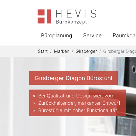
Büroplanung
Service
Raumkon
Start
Marken
Girsberger
Girsberger Diag
Girsberger Diagon Bürostuhl
Bei Qualität und Design weit vorn
Zurückhaltender, markanter Entwurf
Bürostühle mit hoher Funktionalität